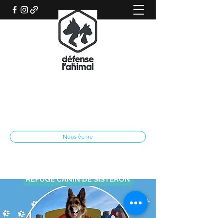
REFUGE CANIN DE SISTERON
Association qui œuvre pour le bien-être
animal
spasisteron@yahoo.fr
04 92 62 28 79
Nous écrire