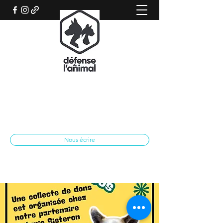
REFUGE CANIN DE SISTERON
Association qui œuvre pour le bien-être
animal
spasisteron@yahoo.fr
04 92 62 28 79
Nous écrire