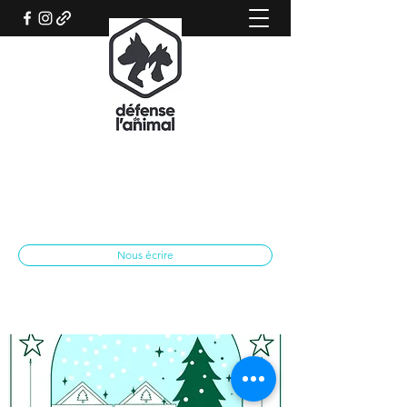
REFUGE CANIN DE SISTERON
Association qui œuvre pour le bien-être
animal
spasisteron@yahoo.fr
04 92 62 28 79
Nous écrire