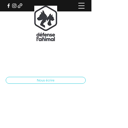
REFUGE CANIN DE SISTERON
Association qui œuvre pour le bien-être
animal
spasisteron@yahoo.fr
04 92 62 28 79
Nous écrire