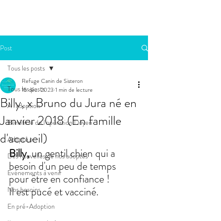
Post
Tous les posts
Refuge Canin de Sisteron
Tous les posts
15 déc. 2023
1 min de lecture
Billy, x Bruno du Jura né en
A l'adoption
Janvier 2018 (En famille
Bénéficie de l'opération Doyen
d'accueil)
Adopté.e
Billy, 
un gentil chien qui a 
Des nouvelles de nos adoptés
besoin d'un peu de temps 
Evénements à venir
pour être en confiance !
Il est pucé et vacciné.
Nos besoins
En pré-Adoption