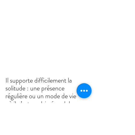
Il supporte difficilement la 
solitude : une présence 
régulière ou un mode de vie 
où il n’est pas laissé seul de 
longues heures sera important 
pour son équilibre.
Bingo est très gourmand et un 