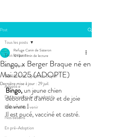
Post
Tous les posts
Refuge Canin de Sisteron
Tous les posts
12 févr.
1 min de lecture
Bingo, x Berger Braque né en
A l'adoption
Mai 2025 (ADOPTE)
Bénéficie de l'opération Doyen
Dernière mise à jour :
29 juil.
Adopté.e
Bingo, 
un jeune chien 
Des nouvelles de nos adoptés
débordant d'amour et de joie 
de vivre !
Evénements à venir
Il est pucé, vacciné et castré. 
Nos besoins
En pré-Adoption