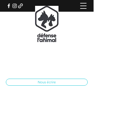
REFUGE CANIN DE SISTERON
Association qui œuvre pour le bien-être
animal
spasisteron@yahoo.fr
04 92 62 28 79
Nous écrire