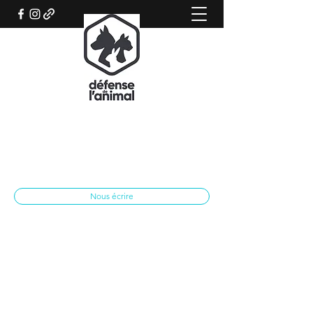
REFUGE CANIN DE SISTERON
Association qui œuvre pour le bien-être
animal
spasisteron@yahoo.fr
04 92 62 28 79
Nous écrire