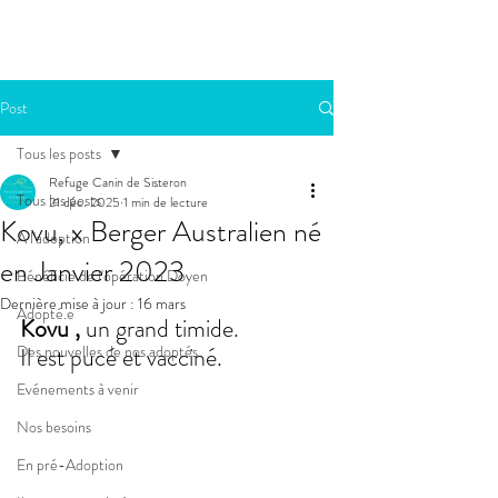
Post
Tous les posts
Refuge Canin de Sisteron
Tous les posts
21 déc. 2025
1 min de lecture
Kovu, x Berger Australien né
A l'adoption
en Janvier 2023
Bénéficie de l'opération Doyen
Dernière mise à jour :
16 mars
Adopté.e
Kovu , 
un grand timide. 
Des nouvelles de nos adoptés
Il est pucé et vacciné. 
Evénements à venir
Nos besoins
En pré-Adoption