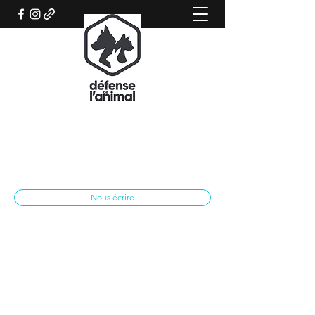
REFUGE CANIN DE SISTERON
Association qui œuvre pour le bien-être
animal
spasisteron@yahoo.fr
04 92 62 28 79
Nous écrire