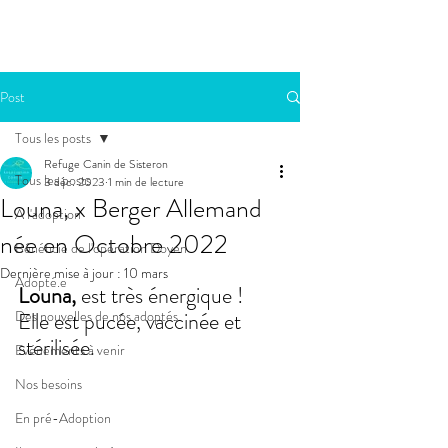
Post
Tous les posts
Refuge Canin de Sisteron
Tous les posts
3 déc. 2023
1 min de lecture
Louna, x Berger Allemand
A l'adoption
née en Octobre 2022
Bénéficie de l'opération Doyen
Dernière mise à jour :
10 mars
Adopté.e
Louna, 
est très énergique !
Des nouvelles de nos adoptés
Elle est pucée, vaccinée et 
stérilisée.
Evénements à venir
Nos besoins
En pré-Adoption