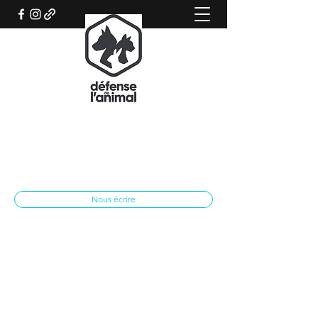
REFUGE CANIN DE SISTERON
Association qui œuvre pour le bien-être
animal
spasisteron@yahoo.fr
04 92 62 28 79
Nous écrire