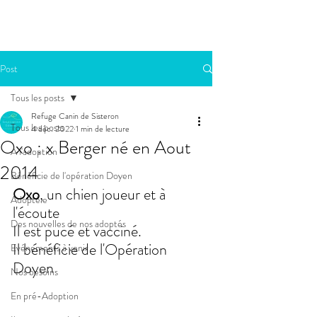
Post
Tous les posts
Refuge Canin de Sisteron
Tous les posts
4 déc. 2022
1 min de lecture
Oxo : x Berger né en Aout
A l'adoption
2014
Bénéficie de l'opération Doyen
Oxo
, un chien joueur et à 
Adopté.e
l'écoute 
Des nouvelles de nos adoptés
Il est pucé et vacciné.
Il bénéficie de l'Opération 
Evénements à venir
Doyen
Nos besoins
En pré-Adoption