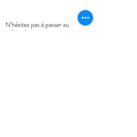
N'hésitez pas à passer au 
refuge faire sa connaissance 
au détour d'une balade. 
Il sera ravi ! 
A l'adoption