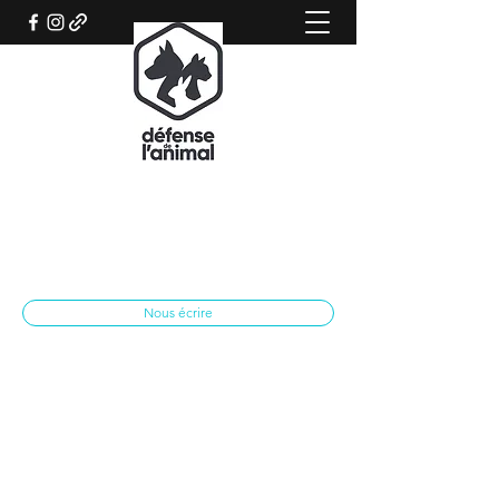
REFUGE CANIN DE SISTERON
Association qui œuvre pour le bien-être
animal
spasisteron@yahoo.fr
04 92 62 28 79
Nous écrire