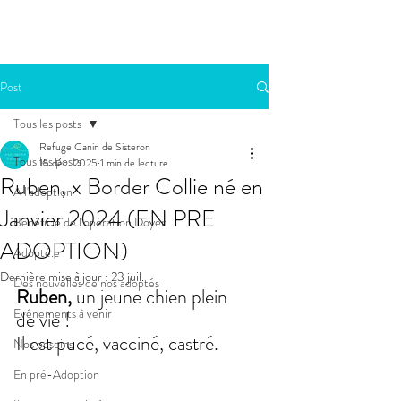
Post
Tous les posts
Refuge Canin de Sisteron
Tous les posts
15 déc. 2025
1 min de lecture
Ruben, x Border Collie né en
A l'adoption
Janvier 2024 (EN PRE
Bénéficie de l'opération Doyen
ADOPTION)
Adopté.e
Dernière mise à jour :
23 juil.
Des nouvelles de nos adoptés
Ruben, 
un jeune chien plein 
Evénements à venir
de vie !
Il est pucé, vacciné, castré. 
Nos besoins
En pré-Adoption