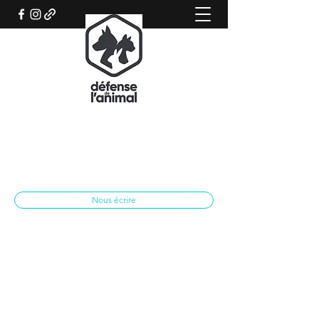
REFUGE CANIN DE SISTERON
Association qui œuvre pour le bien-être
animal
spasisteron@yahoo.fr
04 92 62 28 79
Nous écrire