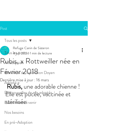
Post
Tous les posts
Refuge Canin de Sisteron
Tous les posts
4 juil. 2024
1 min de lecture
Rubis, x Rottweiller née en
A l'adoption
Février 2018
Bénéficie de l'opération Doyen
Dernière mise à jour :
16 mars
Adopté.e
 Rubis, 
une adorable chienne !
Des nouvelles de nos adoptés
Elle est pucée, vaccinée et 
stérilisée
Evénements à venir
Nos besoins
En pré-Adoption