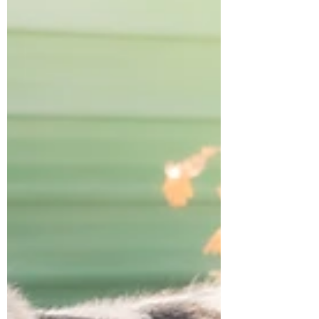
chienne au passé déjà marqué… Elle a été retrouvée
attachée à un poteau devant le refuge, seule, sans
comprendre ce qui lui arrivait. Malgré cet abandon
difficile, Iris n’a rien perdu de sa joie de vivre ni de
son amour pour l’humain. Pleine d’énergie, Iris est
une chienne dynamique avec du peps à revendre !
Elle aura besoin d’une famille prête à lui offrir des
activités, du