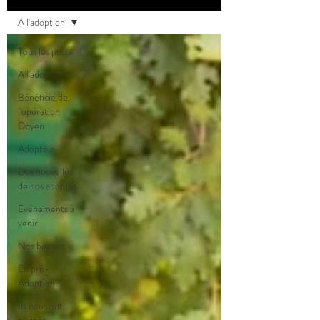
A l'adoption
Tous les posts
A l'adoption
Bénéficie de
l'opération
Doyen
Adopté.e
Des nouvelles
de nos adoptés
Evénements à
venir
Nos besoins
En pré-
Adoption
Ils nous ont