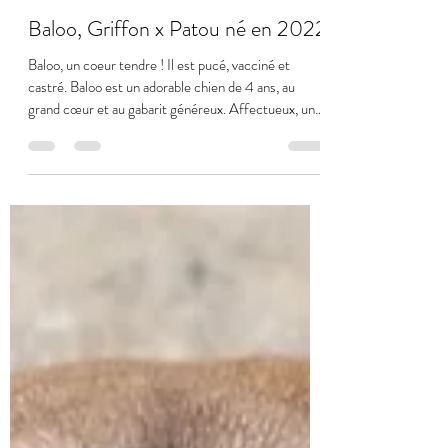
Refuge Canin de Sisteron
4 mai
Baloo, Griffon x Patou né en 2022
Baloo, un coeur tendre ! Il est pucé, vacciné et
castré. Baloo est un adorable chien de 4 ans, au
grand cœur et au gabarit généreux. Affectueux, un
peu pataud et plein de douceur, il aime la compagnie
des humains et se montre obéissant et délicat au
quotidien. Malheureusement, son gabarit est devenu
trop imposant pour son maître actuel, une personne
âgée qui ne peut plus répondre pleinement à ses
besoins. Baloo mérite aujourd’hui un foyer capable
de lui offrir l’espace et les