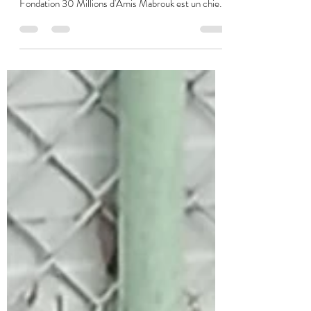
Refuge Canin de Sisteron
4 mai
Mabrouk, x Berger né en Mars
2015
Mabrouk, un chien calme et indépendant ! Il est pucé
et vacciné. Il bénéficie de l'opération Doyens de la
Fondation 30 Millions d'Amis Mabrouk est un chien
au regard doux, arrivée au refuge suite à
l’hospitalisation de sa maîtresse, qui n’a
malheureusement pas pu la garder. Après une vie
passée auprès d’elle, Mabrouk se retrouve
aujourd’hui à chercher un nouveau foyer pour finir
ses jours entourée d’amour. Mabrouk est une chien
calme, qui apprécie surtout la tranquillité, la