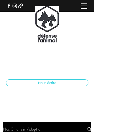
REFUGE CANIN DE SISTERON
Association qui œuvre pour le bien-être
animal
spasisteron@yahoo.fr
04 92 62 28 79
Nous écrire
Nos Chiens à l'Adoption