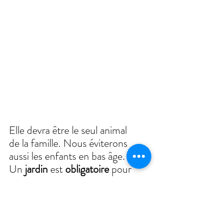
Elle devra être le seul animal 
de la famille. Nous éviterons 
aussi les enfants en bas âge.
Un 
jardin 
est 
obligatoire 
pour 
elle. 
https://video.wixstatic.com/video/becc02_ec7