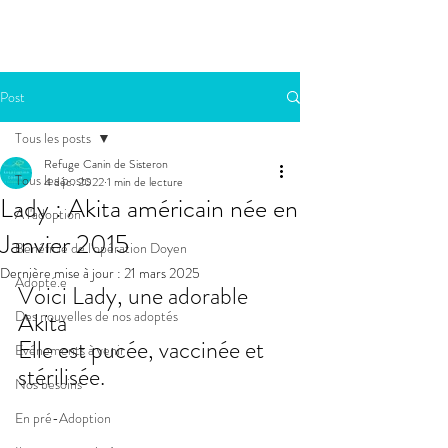
Post
Tous les posts
Refuge Canin de Sisteron
Tous les posts
4 déc. 2022
1 min de lecture
Lady : Akita américain née en
A l'adoption
Janvier 2015
Bénéficie de l'opération Doyen
Dernière mise à jour :
21 mars 2025
Adopté.e
Voici Lady, une adorable 
Des nouvelles de nos adoptés
Akita
Elle est pucée, vaccinée et 
Evénements à venir
stérilisée.
Nos besoins
En pré-Adoption