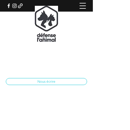
REFUGE CANIN DE SISTERON
Association qui œuvre pour le bien-être
animal
spasisteron@yahoo.fr
04 92 62 28 79
Nous écrire