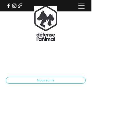
REFUGE CANIN DE SISTERON
Association qui œuvre pour le bien-être
animal
spasisteron@yahoo.fr
04 92 62 28 79
Nous écrire