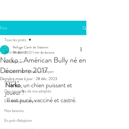
Post
Tous les posts
Refuge Canin de Sisteron
Tous les posts
26 déc. 2022
1 min de lecture
Narko : Américan Bully né en
A l'adoption
Décembre 2017
Bénéficie de l'opération Doyen
Dernière mise à jour :
28 déc. 2023
Adopté.e
Narko
, un chien puissant et 
Des nouvelles de nos adoptés
joueur !
 Il est pucé, vacciné et castré.
Evénements à venir
Nos besoins
En pré-Adoption