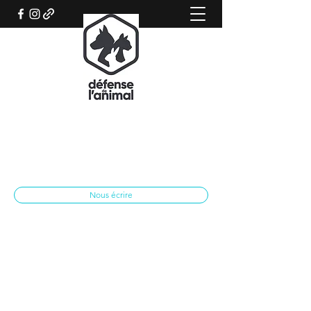
REFUGE CANIN DE SISTERON
Association qui œuvre pour le bien-être
animal
spasisteron@yahoo.fr
04 92 62 28 79
Nous écrire