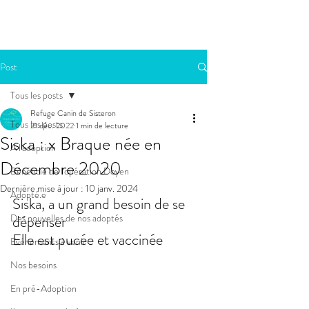
Post
Tous les posts
Refuge Canin de Sisteron
Tous les posts
21 déc. 2022
1 min de lecture
Siska : x Braque née en
A l'adoption
Décembre 2020
Bénéficie de l'opération Doyen
Dernière mise à jour :
10 janv. 2024
Adopté.e
Siska, a un grand besoin de se 
Des nouvelles de nos adoptés
dépenser
Elle est pucée et vaccinée
Evénements à venir
Nos besoins
En pré-Adoption